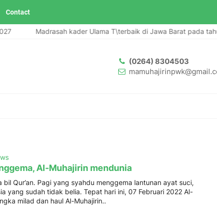
Contact
Madrasah kader Ulama T\terbaik di Jawa Barat pada tahun 
(0264) 8304503
mamuhajirinpwk@gmail.
ws
nggema, Al-Muhajirin mendunia
bil Qur’an. Pagi yang syahdu menggema lantunan ayat suci,
a yang sudah tidak belia. Tepat hari ini, 07 Februari 2022 Al-
ngka milad dan haul Al-Muhajirin..