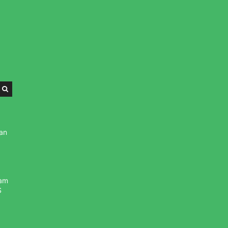
an
ham
S