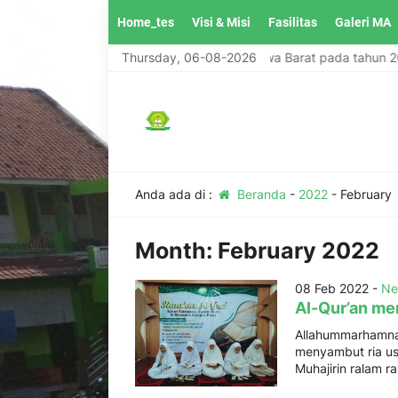
Home_tes
Visi & Misi
Fasilitas
Galeri MA
Madrasah kader Ulama T\terbaik di Jawa Barat pada tahun 2027
Thursday, 06-08-2026
Anda ada di :
Beranda
-
2022
-
February
Month:
February 2022
08 Feb 2022 -
Ne
Al-Qur’an me
Allahummarhamna 
menyambut ria usi
Muhajirin ralam ra