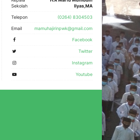
Sekolah
Ilyas,MA
Telepon
(0264) 8304503
Email
mamuhajirinpwk@gmail.com
Facebook
Twitter
Instagram
Youtube