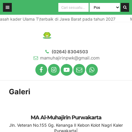
ah kader Ulama T\terbaik di Jawa Barat pada tahun 2027
Ma
(0264) 8304503
mamuhajirinpwk@gmail.com
Galeri
MA Al-Muhajirin Purwakarta
Jln. Veteran No.155 Gg. Kenanga II Kebon Kolot Nagri Kaler
Purwakarta|